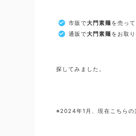
市販で
大門素麺
を売って
通販で
大門素麺
をお取り
探してみました。
※2024年1月、現在こち