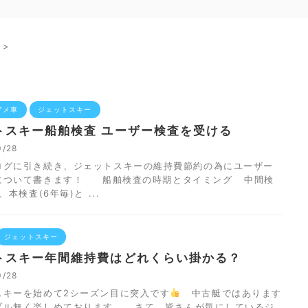
>
アメ車
ジェットスキー
トスキー船舶検査 ユーザー検査を受ける
0/28
ログに引き続き、ジェットスキーの維持費節約の為にユーザー
について書きます！ 船舶検査の時期とタイミング 中間検
、本検査(6年毎)と ...
ジェットスキー
トスキー年間維持費はどれくらい掛かる？
0/28
スキーを始めて2シーズン目に突入です
中古艇ではあります
ブル無く楽しめております。 さて、皆さんが気にしているジ