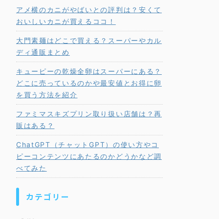
アメ横のカニがやばいとの評判は？安くて
おいしいカニが買えるココ！
大門素麺はどこで買える？スーパーやカル
ディ通販まとめ
キューピーの乾燥全卵はスーパーにある？
どこに売っているのかや最安値とお得に卵
を買う方法を紹介
ファミマスキズプリン取り扱い店舗は？再
販はある？
ChatGPT（チャットGPT）の使い方やコ
ピーコンテンツにあたるのかどうかなど調
べてみた
カテゴリー