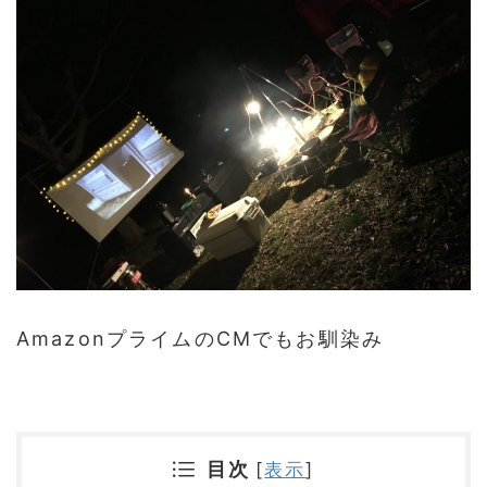
AmazonプライムのCMでもお馴染み
目次
[
表示
]