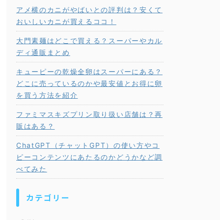
アメ横のカニがやばいとの評判は？安くて
おいしいカニが買えるココ！
大門素麺はどこで買える？スーパーやカル
ディ通販まとめ
キューピーの乾燥全卵はスーパーにある？
どこに売っているのかや最安値とお得に卵
を買う方法を紹介
ファミマスキズプリン取り扱い店舗は？再
販はある？
ChatGPT（チャットGPT）の使い方やコ
ピーコンテンツにあたるのかどうかなど調
べてみた
カテゴリー