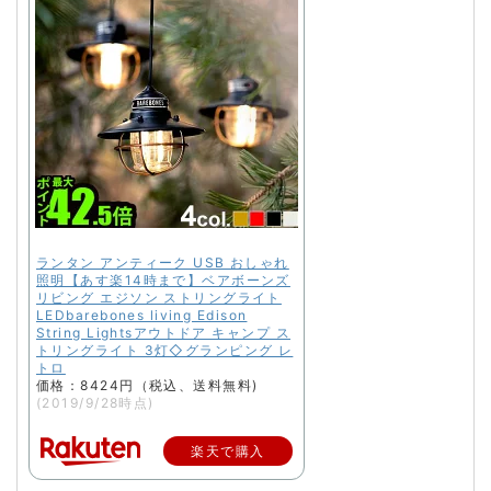
ランタン アンティーク USB おしゃれ
照明【あす楽14時まで】ベアボーンズ
リビング エジソン ストリングライト
LEDbarebones living Edison
String Lightsアウトドア キャンプ ス
トリングライト 3灯◇グランピング レ
トロ
価格：8424円（税込、送料無料)
(2019/9/28時点)
楽天で購入