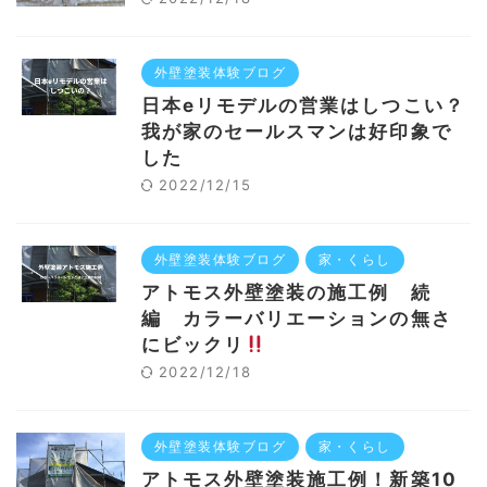
外壁塗装体験ブログ
日本eリモデルの営業はしつこい？
我が家のセールスマンは好印象で
した
2022/12/15
外壁塗装体験ブログ
家・くらし
アトモス外壁塗装の施工例 続
編 カラーバリエーションの無さ
にビックリ
2022/12/18
外壁塗装体験ブログ
家・くらし
アトモス外壁塗装施工例！新築10