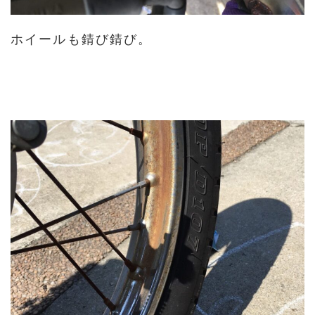
ホイールも錆び錆び。