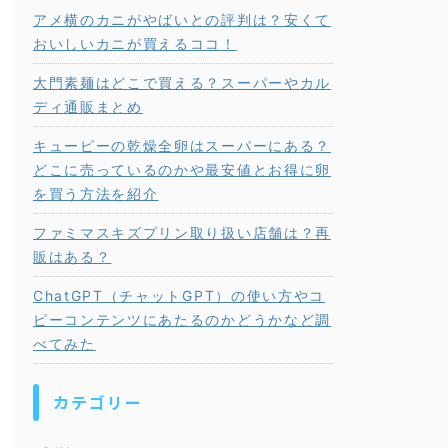
アメ横のカニがやばいとの評判は？安くて
おいしいカニが買えるココ！
大門素麺はどこで買える？スーパーやカル
ディ通販まとめ
キューピーの乾燥全卵はスーパーにある？
どこに売っているのかや最安値とお得に卵
を買う方法を紹介
ファミマスキズプリン取り扱い店舗は？再
販はある？
ChatGPT（チャットGPT）の使い方やコ
ピーコンテンツにあたるのかどうかなど調
べてみた
カテゴリー