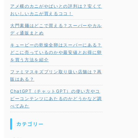
アメ横のカニがやばいとの評判は？安くて
おいしいカニが買えるココ！
大門素麺はどこで買える？スーパーやカル
ディ通販まとめ
キューピーの乾燥全卵はスーパーにある？
どこに売っているのかや最安値とお得に卵
を買う方法を紹介
ファミマスキズプリン取り扱い店舗は？再
販はある？
ChatGPT（チャットGPT）の使い方やコ
ピーコンテンツにあたるのかどうかなど調
べてみた
カテゴリー