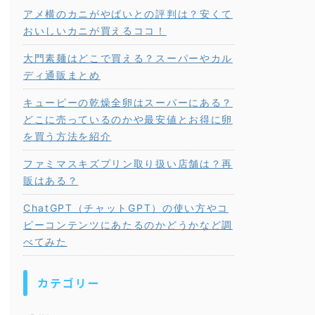
アメ横のカニがやばいとの評判は？安くて
おいしいカニが買えるココ！
大門素麺はどこで買える？スーパーやカル
ディ通販まとめ
キューピーの乾燥全卵はスーパーにある？
どこに売っているのかや最安値とお得に卵
を買う方法を紹介
ファミマスキズプリン取り扱い店舗は？再
販はある？
ChatGPT（チャットGPT）の使い方やコ
ピーコンテンツにあたるのかどうかなど調
べてみた
カテゴリー