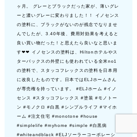
ヶ月。 グレーとブラックだった家が、薄いグレ
ーと濃いグレーに変わりました！！ イノセンス
の塗料に、ブラックがないのが残念でなりませ
んでしたが、3.40年後、費用対効果を考えると
良い買い物だった！と思えたら良いなと思いま
す❤︎❤︎ イノセンスの塗料は、Hiltonホテルやス
ターバックスの外壁にも使われている全米no1
の塗料で、スタッコフレックスの塗料を日本用
に改良したものです。日本ではELJホームさん
が専売権を持っています。 #ELJホーム #イノ
センス #スタッコフレックス #塗装 #モノトー
ン #モノクロ #白黒 #シンプルライフ #マイホ
ーム #注文住宅 #monotone #house
#simplelife #myhome #simple #白黒病
#whiteandblack #ELJソーラーコーポレーシ