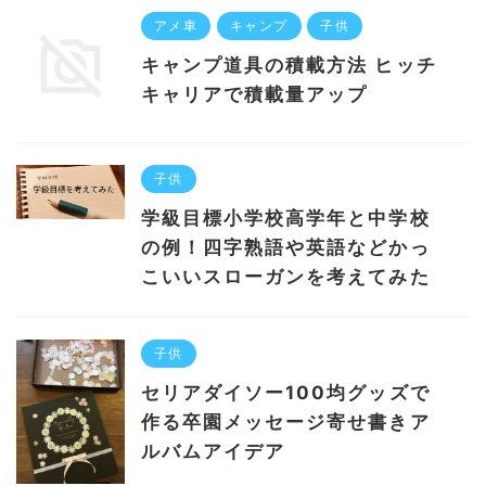
アメ車
キャンプ
子供
キャンプ道具の積載方法 ヒッチ
キャリアで積載量アップ
子供
学級目標小学校高学年と中学校
の例！四字熟語や英語などかっ
こいいスローガンを考えてみた
子供
セリアダイソー100均グッズで
作る卒園メッセージ寄せ書きア
ルバムアイデア