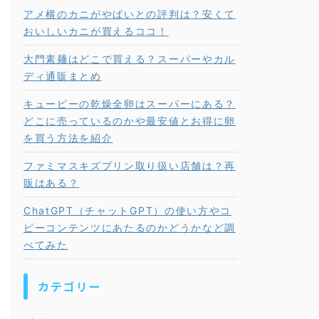
アメ横のカニがやばいとの評判は？安くて
おいしいカニが買えるココ！
大門素麺はどこで買える？スーパーやカル
ディ通販まとめ
キューピーの乾燥全卵はスーパーにある？
どこに売っているのかや最安値とお得に卵
を買う方法を紹介
ファミマスキズプリン取り扱い店舗は？再
販はある？
ChatGPT（チャットGPT）の使い方やコ
ピーコンテンツにあたるのかどうかなど調
べてみた
カテゴリー