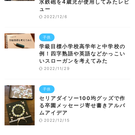
水鉄砲を4歳児が使用してみたレビ
ュー
2022/12/6
子供
学級目標小学校高学年と中学校の
例！四字熟語や英語などかっこい
いスローガンを考えてみた
2022/11/29
子供
セリアダイソー100均グッズで作
る卒園メッセージ寄せ書きアルバ
ムアイデア
2022/12/15